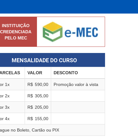
INSTITUIÇÃO
CREDENCIADA
PELO MEC
MENSALIDADE DO CURSO
ARCELAS
VALOR
DESCONTO
or
1
x
R$
590,00
Promoção valor à vista
or
2
x
R$
305,00
or
3
x
R$
205,00
or
4
x
R$
155,00
ague no Boleto, Cartão ou PIX