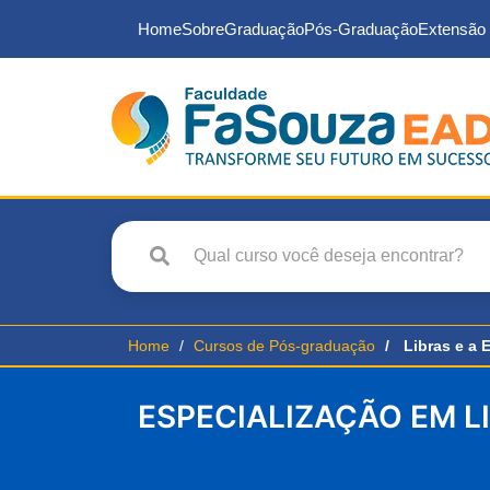
Home
Sobre
Graduação
Pós-Graduação
Extensão 
Home
Cursos de Pós-graduação
Libras e a
ESPECIALIZAÇÃO EM L