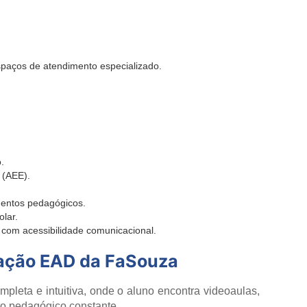
spaços de atendimento especializado.
.
 (AEE).
mentos pedagógicos.
lar.
r com acessibilidade comunicacional.
ação EAD da FaSouza
leta e intuitiva, onde o aluno encontra videoaulas,
o pedagógico constante.