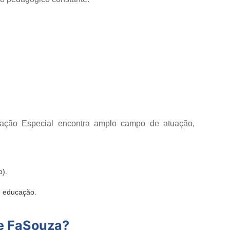
cação Especial encontra amplo campo de atuação,
o).
e educação.
de FaSouza?