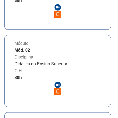
80
h
Módulo
Mód. 02
Disciplina
Didática do Ensino Superior
C.H
80
h