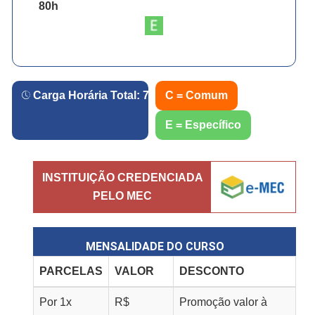
80
h
Carga Horária Total:
720
h.
C = Comum
E = Específico
INSTITUIÇÃO CREDENCIADA
PELO MEC
MENSALIDADE DO CURSO
PARCELAS
VALOR
DESCONTO
Por
1
x
R$
Promoção valor à