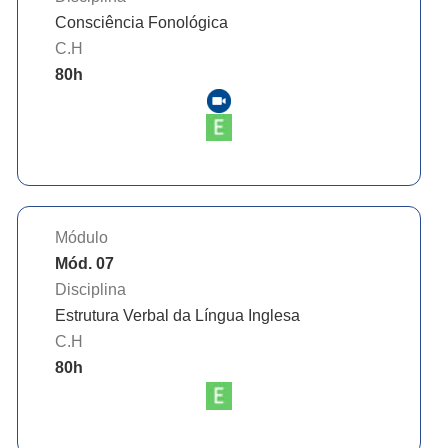
Consciência Fonológica
C.H
80
h
Módulo
Mód. 07
Disciplina
Estrutura Verbal da Língua Inglesa
C.H
80
h