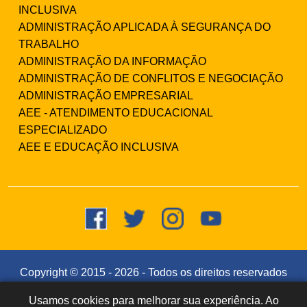
INCLUSIVA
ADMINISTRAÇÃO APLICADA À SEGURANÇA DO
TRABALHO
ADMINISTRAÇÃO DA INFORMAÇÃO
ADMINISTRAÇÃO DE CONFLITOS E NEGOCIAÇÃO
ADMINISTRAÇÃO EMPRESARIAL
AEE - ATENDIMENTO EDUCACIONAL
ESPECIALIZADO
AEE E EDUCAÇÃO INCLUSIVA
Copyright © 2015 -
2026
- Todos os direitos reservados
- Faculdade Integrada Instituto Souza (CNPJ:
Usamos cookies para melhorar sua experiência. Ao
Dúvidas? Fale
!