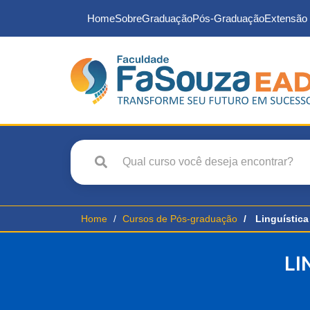
Home
Sobre
Graduação
Pós-Graduação
Extensão 
Home
Cursos de Pós-graduação
Linguístic
LI