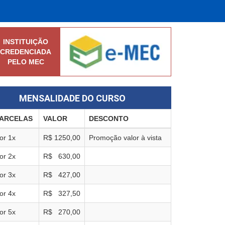
INSTITUIÇÃO
CREDENCIADA
PELO MEC
MENSALIDADE DO CURSO
ARCELAS
VALOR
DESCONTO
or
1
x
R$
1250,00
Promoção valor à vista
or
2
x
R$
630,00
or
3
x
R$
427,00
or
4
x
R$
327,50
or
5
x
R$
270,00