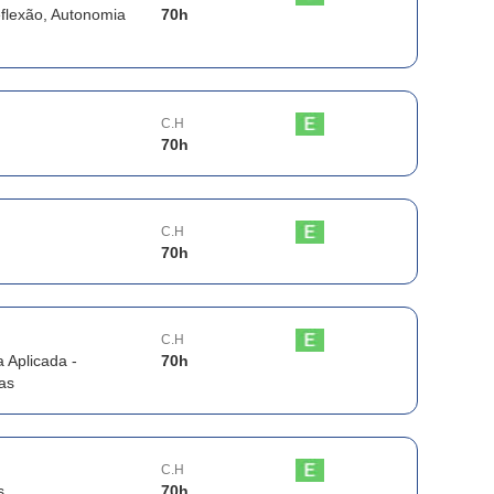
eflexão, Autonomia
70
h
C.H
70
h
C.H
70
h
C.H
 Aplicada -
70
h
as
C.H
s
70
h