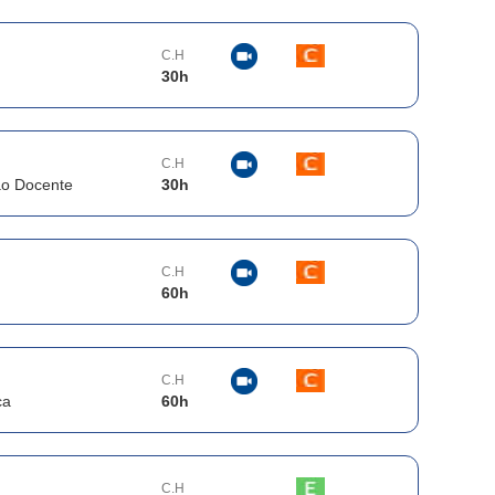
C.H
30
h
C.H
ão Docente
30
h
C.H
60
h
C.H
ca
60
h
C.H