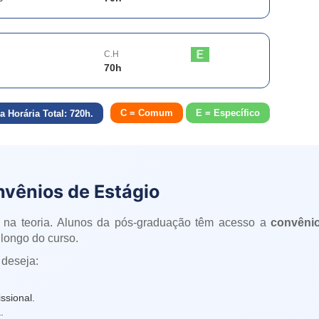
C.H
70
h
C = Comum
E = Específico
a Horária Total:
720
h.
nvênios de Estágio
 na teoria. Alunos da pós-graduação têm acesso a
convênio
longo do curso.
 deseja:
ssional.
.