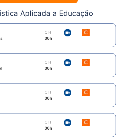
ística Aplicada a Educação
C.H
is
30
h
C.H
l
30
h
C.H
30
h
C.H
30
h