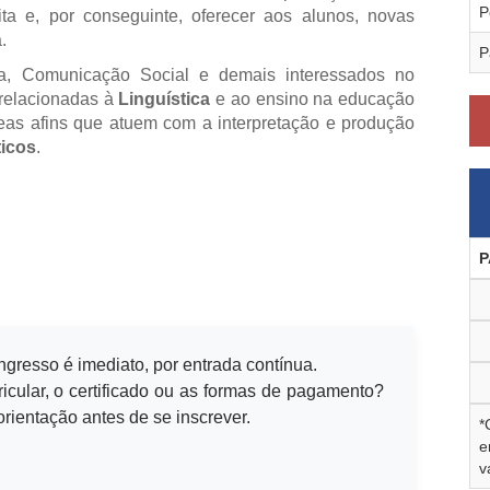
P
ita e, por conseguinte, oferecer aos alunos, novas
.
P
a, Comunicação Social e demais interessados no
relacionadas à
Linguística
e ao ensino na educação
áreas afins que atuem com a interpretação e produção
ticos
.
P
ingresso é imediato, por entrada contínua.
icular, o certificado ou as formas de pagamento?
rientação antes de se inscrever.
*
e
v