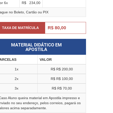
or
6
x
R$
234,00
ague no Boleto, Cartão ou PIX
R$ 80,00
TAXA DE MATRÍCULA
MATERIAL DIDÁTICO EM
APOSTILA
ARCELAS
VALOR
1x
R$
R$ 200,00
2x
R$
R$ 100,00
3x
R$
R$ 70,00
Caso Aluno queira material em Apostila impresso e
nviado no seu endereço, pelos correios, pagará os
alores acima separadamente.