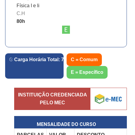
Física I e Ii
C.H
80
h
Carga Horária Total:
720
h.
C = Comum
E = Específico
INSTITUIÇÃO CREDENCIADA
PELO MEC
MENSALIDADE DO CURSO
PARCELAS
VALOR
DESCONTO