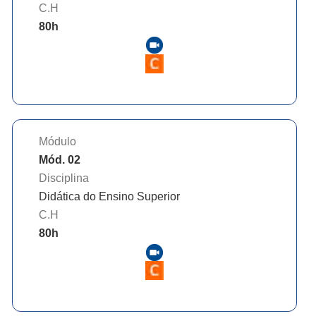
C.H
80
h
Módulo
Mód. 02
Disciplina
Didática do Ensino Superior
C.H
80
h