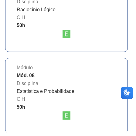
Disciplina
Raciocínio Lógico
C.H
50
h
Módulo
Mód. 08
Disciplina
Estatística e Probabilidade
C.H
50
h