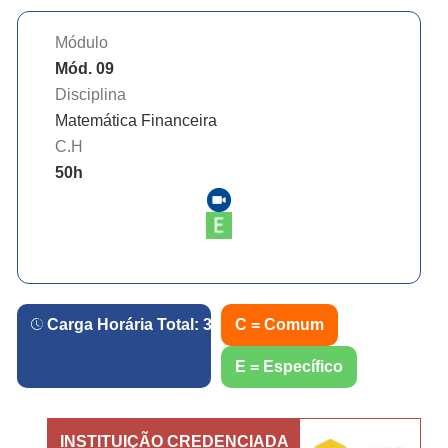
Módulo
Mód. 09
Disciplina
Matemática Financeira
C.H
50
h
Carga Horária Total:
360
h.
C = Comum
E = Específico
INSTITUIÇÃO CREDENCIADA