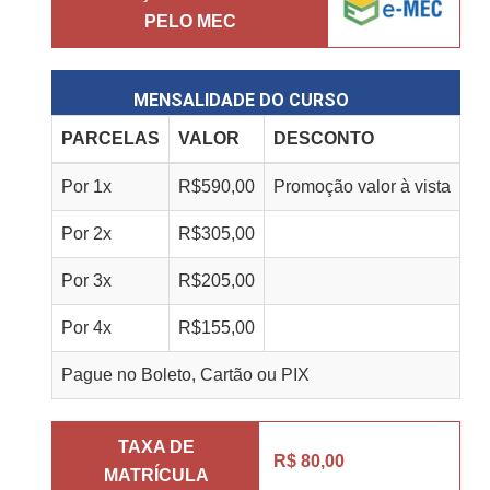
PELO MEC
MENSALIDADE DO CURSO
PARCELAS
VALOR
DESCONTO
Por
1
x
R$
590,00
Promoção valor à vista
Por
2
x
R$
305,00
Por
3
x
R$
205,00
Por
4
x
R$
155,00
Pague no Boleto, Cartão ou PIX
TAXA DE
R$ 80,00
MATRÍCULA