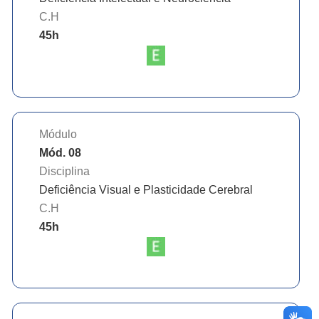
C.H
45
h
Módulo
Mód. 08
Disciplina
Deficiência Visual e Plasticidade Cerebral
C.H
45
h