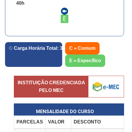
40
h
Carga Horária Total:
360
h.
C = Comum
E = Específico
INSTITUIÇÃO CREDENCIADA
PELO MEC
MENSALIDADE DO CURSO
PARCELAS
VALOR
DESCONTO