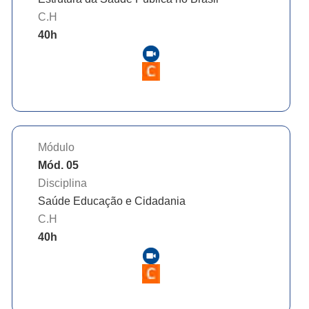
C.H
40
h
Módulo
Mód. 05
Disciplina
Saúde Educação e Cidadania
C.H
40
h