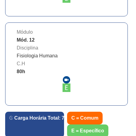
Módulo
Mód. 12
Disciplina
Fisiologia Humana
C.H
80
h
Carga Horária Total:
720
h.
C = Comum
E = Específico