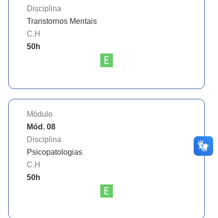
Disciplina
Transtornos Mentais
C.H
50
h
Módulo
Mód. 08
Disciplina
Psicopatologias
C.H
50
h