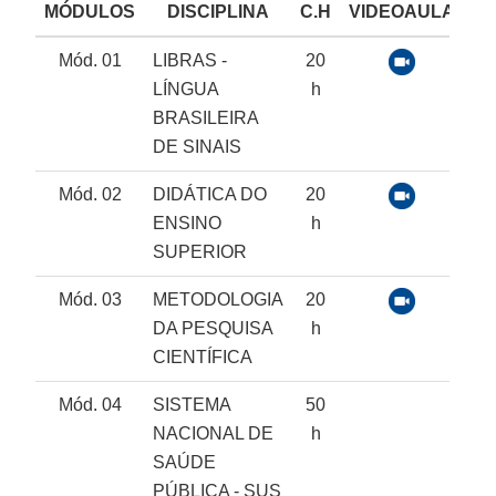
MÓDULOS
DISCIPLINA
C.H
VIDEOAULA
N
Mód. 01
LIBRAS -
20
LÍNGUA
h
BRASILEIRA
DE SINAIS
Mód. 02
DIDÁTICA DO
20
ENSINO
h
SUPERIOR
Mód. 03
METODOLOGIA
20
DA PESQUISA
h
CIENTÍFICA
Mód. 04
SISTEMA
50
NACIONAL DE
h
SAÚDE
PÚBLICA - SUS