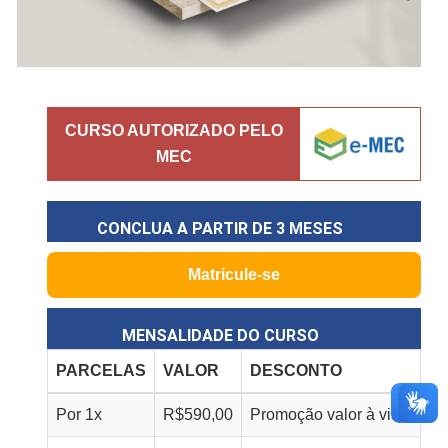
CURSO AUTORIZADO PELO
MEC
CONCLUA A PARTIR DE
3 MESES
Matricule-se
MENSALIDADE DO CURSO
PARCELAS
VALOR
DESCONTO
Por
1
x
R$
590,00
Promoção valor à vista