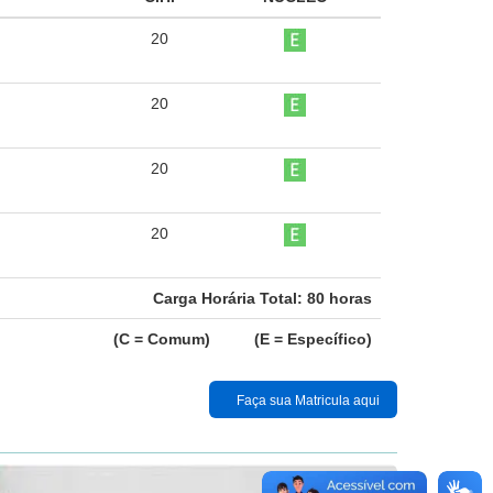
20
20
20
20
Carga Horária Total:
80
horas
(C = Comum) (E = Específico)
Faça sua Matricula aqui