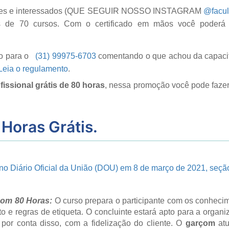
s e interessados (
QUE SEGUIR NOSSO INSTAGRAM
@facu
is de 70 cursos. Com o certificado em mãos você poderá
o para o
(31) 99975-6703
comentando o que achou da capacita
Leia o regulamento
.
fissional grátis de 80 horas
, nessa promoção você pode fazer 
 Horas
Grátis.
 no Diário Oficial da União (DOU) em 8 de março de 2021, seção
çom 80 Horas:
O curso prepara o participante com os conhecim
 e regras de etiqueta. O concluinte estará apto para a organ
por conta disso, com a fidelização do cliente. O
garçom
atu