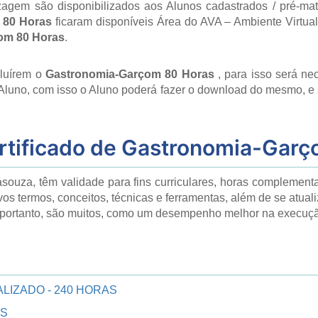
agem são disponibilizados aos Alunos cadastrados / pré-ma
 80 Horas
ficaram disponíveis Área do AVA – Ambiente Virtu
om 80 Horas
.
cluírem o
Gastronomia-Garçom 80 Horas
, para isso será ne
 Aluno, com isso o Aluno poderá fazer o download do mesmo, e 
tificado de
Gastronomia-Garç
asouza, têm validade para fins curriculares, horas complement
vos termos, conceitos, técnicas e ferramentas, além de se atua
a, portanto, são muitos, como um desempenho melhor na execuç
LIZADO - 240 HORAS
AS