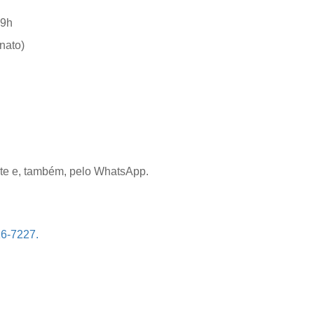
19h
anato)
nte e, também, pelo WhatsApp.
16-7227.