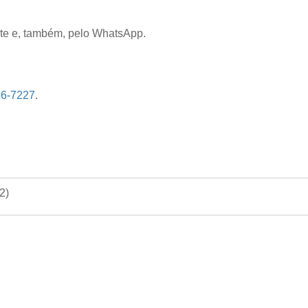
nte e, também, pelo WhatsApp.
16-7227
.
22
)