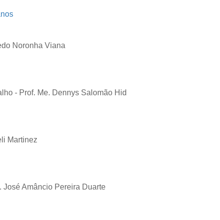
anos
redo Noronha Viana
lho - Prof. Me. Dennys Salomão Hid
li Martinez
p. José Amâncio Pereira Duarte