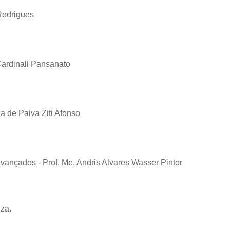
Rodrigues
Cardinali Pansanato
ia de Paiva Ziti Afonso
ançados - Prof. Me. Andris Alvares Wasser Pintor
za.