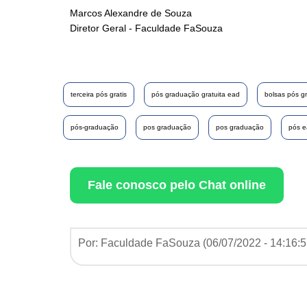
Marcos Alexandre de Souza
Diretor Geral - Faculdade FaSouza
terceira pós gratis
pós graduação gratuita ead
bolsas pós g
pós-graduação
pos graduação
pos graduação
pós 
Fale conosco pelo Chat online
Por: Faculdade FaSouza (
06/07/2022 - 14:16: