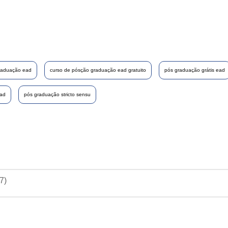
raduação ead
curso de pósção graduação ead gratuito
pós graduação grátis ead
ead
pós graduação stricto sensu
57
)