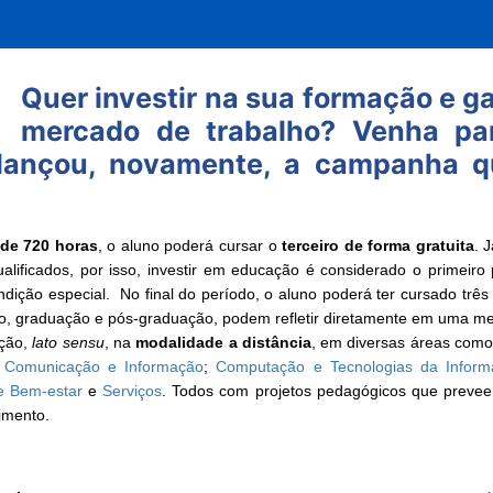
Quer investir na sua formação e g
mercado de trabalho? Venha pa
o lançou, novamente, a campanha 
de 720 horas
, o aluno poderá cursar o
terceiro de forma gratuita
.
J
lificados, por isso, investir em educação é considerado o primeiro pa
ição especial. No final do período, o aluno poderá ter cursado três
ão, graduação e pós-graduação, podem refletir diretamente em uma melh
ação,
lato sensu
, na
modalidade a distância
, em diversas áreas com
s Comunicação e Informação
;
Computação e Tecnologias da Infor
e Bem-estar
e
Serviços
. Todos com projetos pedagógicos que preve
cimento.