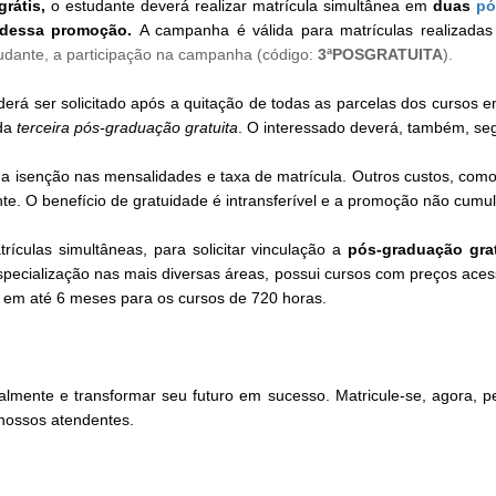
grátis,
o estudante deverá realizar matrícula simultânea em
duas
pó
e dessa promoção.
A campanha é válida para matrículas realizadas 
studante, a participação na campanha (código:
3ªPOSGRATUITA
).
derá ser solicitado após a quitação de todas as parcelas dos cursos 
 da
terceira pós-graduação gratuita
. O interessado deverá, também, se
a isenção nas mensalidades e taxa de matrícula. Outros custos, como
te. O benefício de gratuidade é intransferível e a promoção não cumul
ículas simultâneas, para solicitar vinculação a
pós-graduação grat
specialização nas mais diversas áreas, possui cursos com preços aces
em até 6 meses para os cursos de 720 horas.
almente e transformar seu futuro em sucesso. Matricule-se, agora, p
m nossos atendentes.