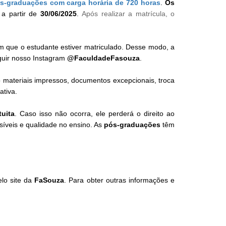
s-graduações com carga horária de 720 horas
.
Os
a partir de
30/06/2025
.
Após realizar a matrícula, o
em que o estudante estiver matriculado. Desse modo, a
guir nosso Instagram
@FaculdadeFasouza
.
 materiais impressos, documentos excepcionais, troca
ativa.
uita
. Caso isso não ocorra, ele perderá o direito ao
síveis e qualidade no ensino. As
pós-graduações
têm
elo site da
FaSouza
. Para obter outras informações e