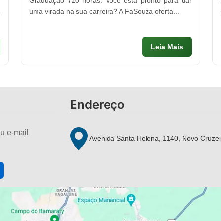
Graduação 720 horas. Você está pronto para dar
m
uma virada na sua carreira? A FaSouza oferta...
a
Leia Mais
Endereço
u e-mail
Avenida Santa Helena, 1140, Novo Cruzei