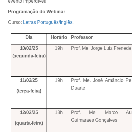
evento imperdível!
Programação do Webinar
Curso:
Letras Português/Inglês
.
Dia
Horário
Professor
10/02/25
19h
Prof. Me. Jorge Luiz
Freneda
(segunda-feira)
11/02/25
19h
Prof. Me. José Amâncio Per
Duarte
(terça-feira)
12/02/25
18h
Prof. Me. Marco Auré
Guimaraes
Gonçalves
(quarta-feira)