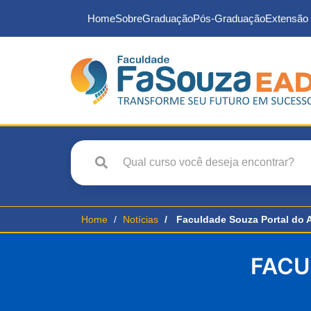
Home
Sobre
Graduação
Pós-Graduação
Extensão 
Home
Notícias
Faculdade Souza Portal do 
FACU